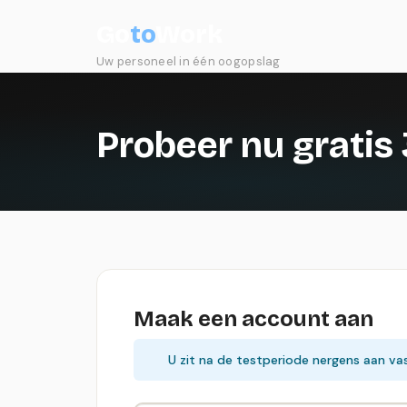
Go
to
Work
Uw personeel in één oogopslag
Probeer nu gratis
Maak een account aan
U zit na de testperiode nergens aan vas