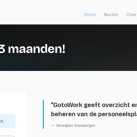
Home
Kosten
Over
 3 maanden!
"GotoWork geeft overzicht en 
beheren van de personeelspl
t.
— Vereijken Kwekerijen