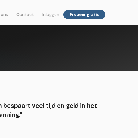
 ons
Contact
Inloggen
Probeer gratis
bespaart veel tijd en geld in het
anning."