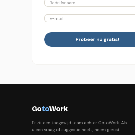
Probeer nu gratis!
Go
to
Work
Er zit een toegewijd team achter GotoWork. Als
u een vraag of suggestie heeft, neem gerust